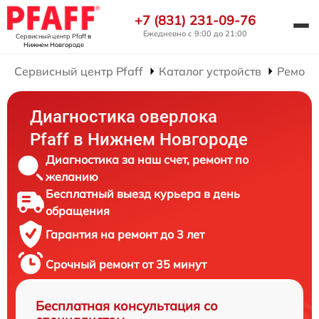
+7 (831) 231-09-76
Ежедневно с 9:00 до 21:00
Сервисный центр Pfaff
в
Нижнем Новгороде
Сервисный центр Pfaff
Каталог устройств
Ремонт
Диагностика оверлока
Pfaff в Нижнем Новгороде
Диагностика за наш счет, ремонт по
желанию
Бесплатный выезд курьера в день
обращения
Гарантия на ремонт до 3 лет
Срочный ремонт от 35 минут
Бесплатная консультация со