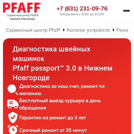
+7 (831) 231-09-76
Ежедневно с 9:00 до 21:00
Сервисный центр Pfaff
в
Нижнем Новгороде
Сервисный центр Pfaff
Каталог устройств
Ремонт
Диагностика швейных
машинок
Pfaff passport™ 3.0 в Нижнем
Новгороде
Диагностика за наш счет, ремонт по
желанию
Бесплатный выезд курьера в день
обращения
Гарантия на ремонт до 3 лет
Срочный ремонт от 35 минут