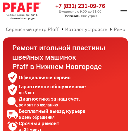
+7 (831) 231-09-76
Ежедневно с 9:00 до 21:00
Сервисный центр Pfaff
в
Позвонить
мне утром
Нижнем Новгороде
Сервисный центр Pfaff
Каталог устройств
Ремонт
Ремонт игольной пластины
швейных машинок
Pfaff в Нижнем Новгороде
Официальный сервис
Гарантийное обслуживание
до 3 лет
Диагностика за наш счет,
ремонт по желанию
Бесплатный выезд курьера
в день обращения
Срочный ремонт
от 35 минут