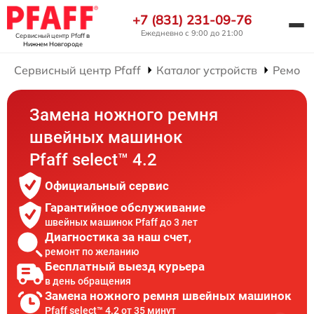
+7 (831) 231-09-76
Ежедневно с 9:00 до 21:00
Сервисный центр Pfaff
в
Нижнем Новгороде
Сервисный центр Pfaff
Каталог устройств
Ремонт
Замена ножного ремня
швейных машинок
Pfaff select™ 4.2
Официальный сервис
Гарантийное обслуживание
швейных машинок Pfaff до 3 лет
Диагностика за наш счет,
ремонт по желанию
Бесплатный выезд курьера
в день обращения
Замена ножного ремня швейных машинок
Pfaff select™ 4.2 от 35 минут