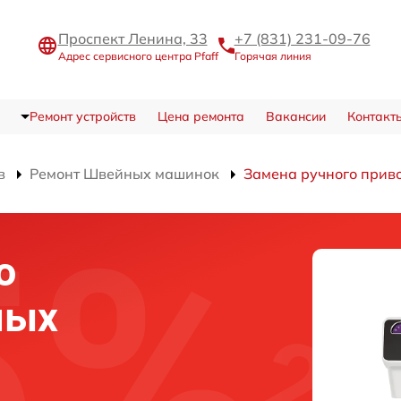
Проспект Ленина, 33
+7 (831) 231-09-76
Адрес сервисного центра Pfaff
Горячая линия
Ремонт устройств
Цена ремонта
Вакансии
Контакт
в
Ремонт Швейных машинок
Замена ручного прив
о
ных