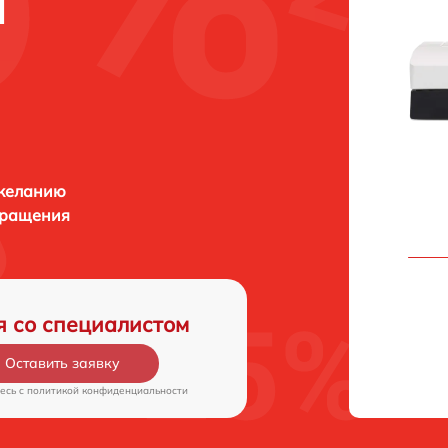
м
 желанию
бращения
я со специалистом
Оставить заявку
есь c
политикой конфиденциальности