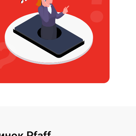
нок Pfaff