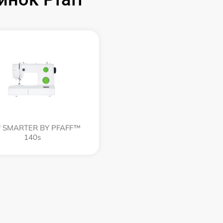
ff SMARTER BY PFAFF™
140s